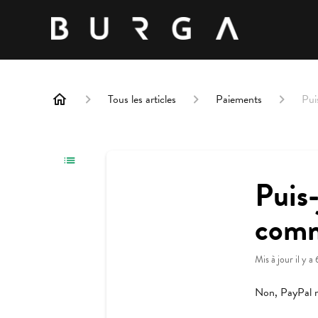
Tous les articles
Paiements
Pui
Puis-
comm
Mis à jour
il y a
Non, PayPal n