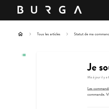
Tous les articles
Statut de ma comman
Je s
Mis à jour
il y a
Les commandes
commande. Vou