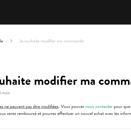
de
Je souhaite modifier ma commande
ouhaite modifier ma com
 6 mois
 ne peuvent pas être modifiées
. Vous pouvez
nous contacter
pour que 
s serez remboursé et pourrez effectuer un nouvel achat avec les inform