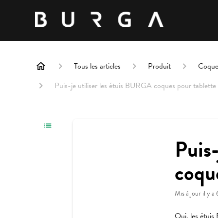
Tous les articles
Produit
Coques
Puis-je utiliser les étuis BURGA coques pour tablett
Puis-
coqu
Mis à jour
il y a
Oui, les étui