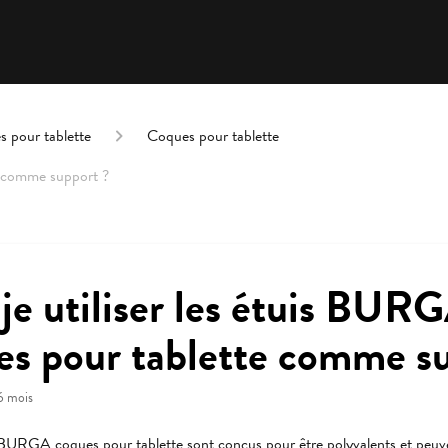
 pour tablette
Coques pour tablette
e comme support ?
je utiliser les étuis BUR
es pour tablette comme s
 6 mois
s BURGA coques pour tablette sont conçus pour être polyvalents et peuv