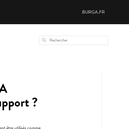
BURGA.FR
Rechercher
GA
upport ?
ent être utilisés comme