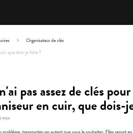
oires
Organisateur de clés
cuir, que dois-je faire ?
 n'ai pas assez de clés pour
aniseur en cuir, que dois-je
 6 mois
n problème, transportez-en autant que vous le souhaitez. Elles seront en