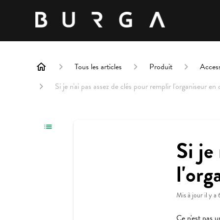
Tous les articles
Produit
Access
Si je n'ai pas assez de clés pour remplir l'organiseur en 
Si je
l'org
Mis à jour
il y a
Ce n'est pas u